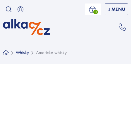
Přejít
na
Nákupní
košík
obsah
Whisky
Americké whisky
Domů