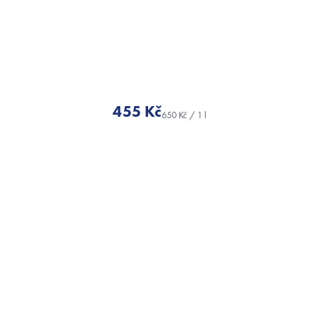
455 Kč
Měrná
cena: