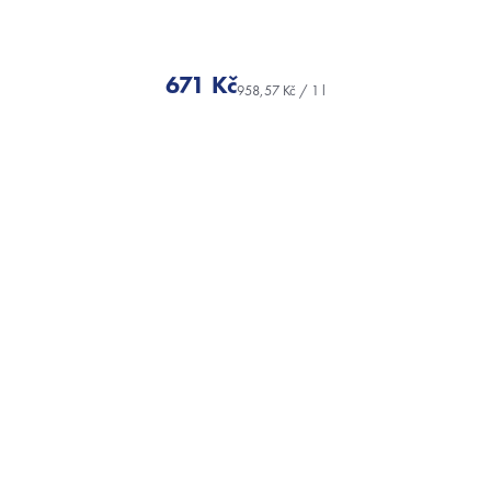
671 Kč
Měrná
cena: