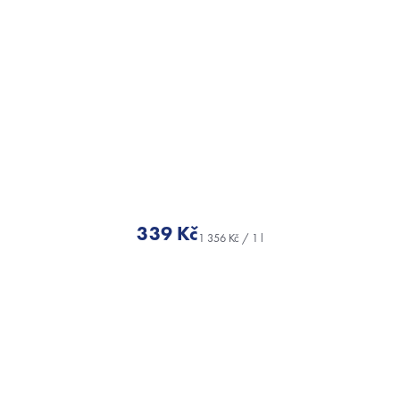
339 Kč
Měrná
cena: