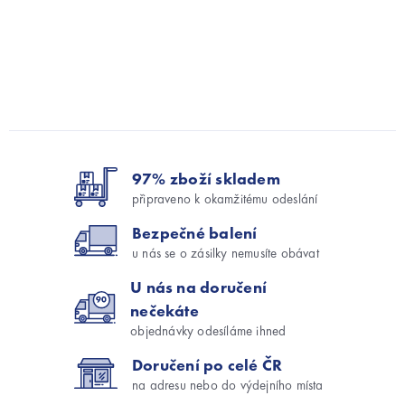
Z
á
97% zboží skladem
p
a
připraveno k okamžitému odeslání
t
Bezpečné balení
í
u nás se o zásilky nemusíte obávat
U nás na doručení
nečekáte
objednávky odesíláme ihned
Doručení po celé ČR
na adresu nebo do výdejního místa