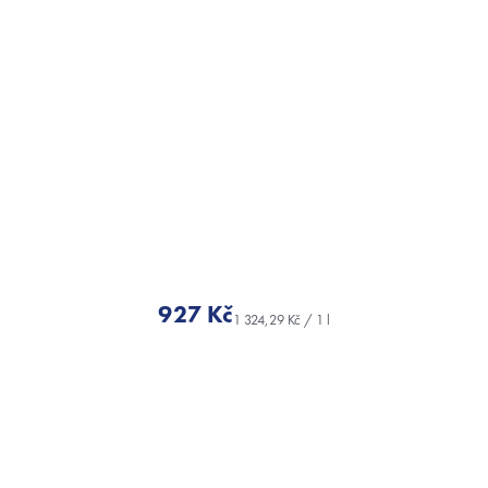
927 Kč
Měrná
cena: