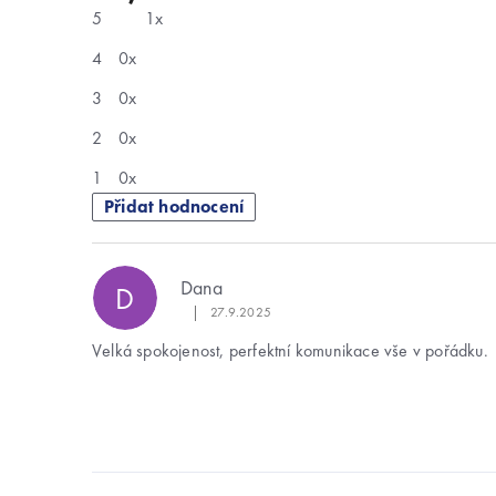
je
5
1x
5,0
z
5
4
0x
hvězdiček.
3
0x
2
0x
1
0x
Přidat hodnocení
V
Dana
D
ý
|
27.9.2025
Hodnocení obchodu je 5 z 5 hvězdiček.
p
Velká spokojenost, perfektní komunikace vše v pořádku.
i
s
h
Z