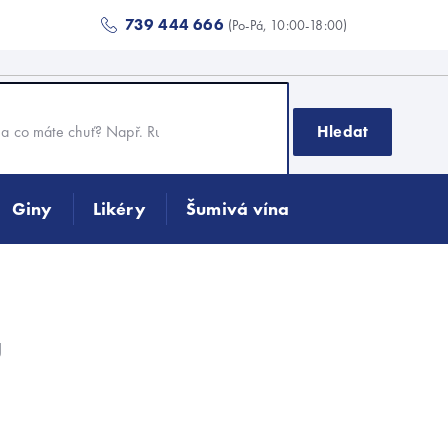
739 444 666
(Po-Pá, 10:00-18:00)
Hledat
Giny
Likéry
Šumivá vína
u