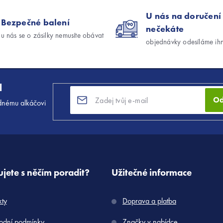
á
U nás na doručení
Bezpečné balení
d
nečekáte
u nás se o zásilky nemusíte obávat
a
objednávky odesíláme ih
c
í
p
l
r
Od
dnému alkáčovi
v
k
y
v
ý
jete s něčím poradit?
Užitečné informace
p
i
kty
Doprava a platba
s
u
dní podmínky
Značky v nabídce