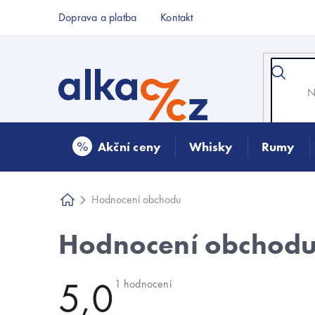
Přejít
Doprava a platba
Kontakt
na
obsah
Akční ceny
Whisky
Rumy
Hodnocení obchodu
Domů
Hodnocení obchod
5,0
Průměrné
1 hodnocení
hodnocení
obchodu