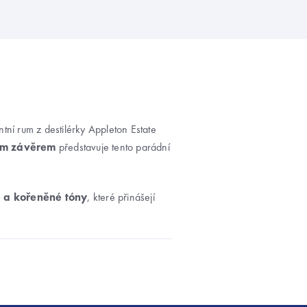
ntní rum z destilérky Appleton Estate
ým závěrem
představuje tento parádní
é a kořeněné tóny
, které přinášejí