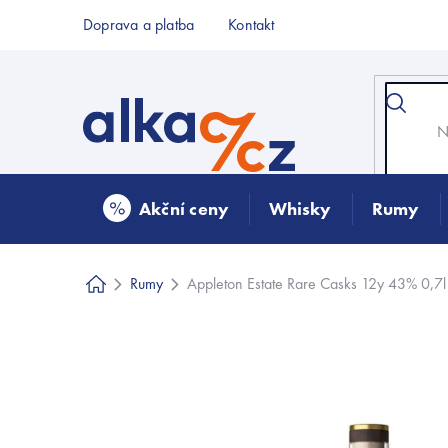
Přejít
Doprava a platba
Kontakt
na
obsah
Akční ceny
Whisky
Rumy
Rumy
Appleton Estate Rare Casks 12y 43% 0,7l
Domů