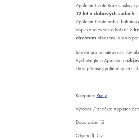
Appleton Estate Rare Casks je 
12 let v dubových sudech
. 
Appleton Estate nabízí bohatou 
tropického ovoce a koření. S
k
závěrem
představuje tento par
Ideální pro ochutnávku milovník
Vychutnejte si Appleton a
obje
které přinášejí jedinečný zážitek
Kategorie:
Rumy
Výrobce / značka: Appleton Est
Doba zrání: 12
Objem (l): 0,7