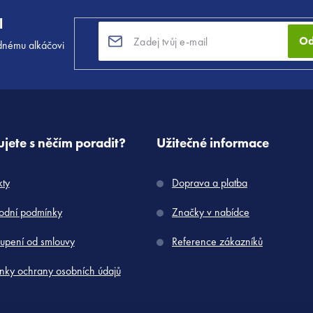
l
Od
dnému alkáčovi
jete s něčím poradit?
Užitečné informace
kty
Doprava a platba
dní podmínky
Značky v nabídce
upení od smlouvy
Reference zákazníků
nky ochrany osobních údajů