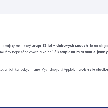
ý jamajský rum, který
zraje 12 let v dubových sudech
. Tento elega
ými tóny tropického ovoce a koření. S
komplexním aroma a jemn
tikovaných karibských rumů. Vychutnejte si Appleton a
objevte sladk