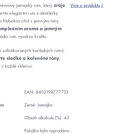
prémiový jamajský rum, který
zraje
Více o produktu
Tento elegantní rum z destilérky
a hlubokou chuť s jemnými tóny
omplexním aroma a jemným
ádní rum vysokou kvalitu.
ů sofistikovaných karibských rumů.
vte sladké a kořeněné tóny
,
 v každé sklenici.
EAN:
8402198777733
ate
Země: Jamajka
Obsah alkoholu (%): 43
Položka byla vyprodána…