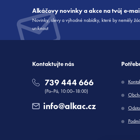
Z
á
Alkáčovy novinky a akce na tvůj e-mai
p
Novinky, slevy a výhodné nabídky, které by neměly žá
a
uniknout
t
í
Kontaktujte nás
Potřebu
739 444 666
Konta
(Po–Pá, 10:00–18:00)
Obcho
info@alkac.cz
Odsto
Podmí