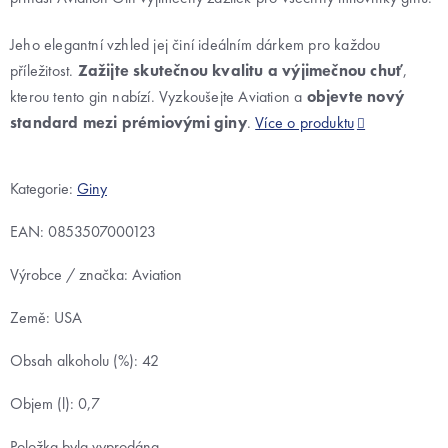
Jeho elegantní vzhled jej činí ideálním dárkem pro každou
příležitost.
Zažijte skutečnou kvalitu a výjimečnou chuť
,
kterou tento gin nabízí. Vyzkoušejte Aviation a
objevte nový
standard mezi prémiovými giny
.
Více o produktu
Kategorie:
Giny
EAN:
0853507000123
Výrobce / značka: Aviation
Země: USA
Obsah alkoholu (%): 42
Objem (l): 0,7
Položka byla vyprodána…