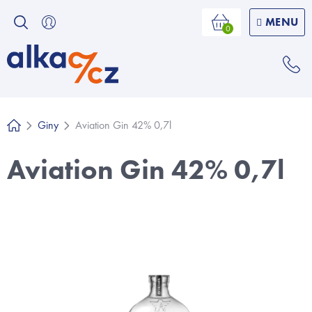
Přejít
na
Nákupní
košík
obsah
Giny
Aviation Gin 42% 0,7l
Domů
Aviation Gin 42% 0,7l