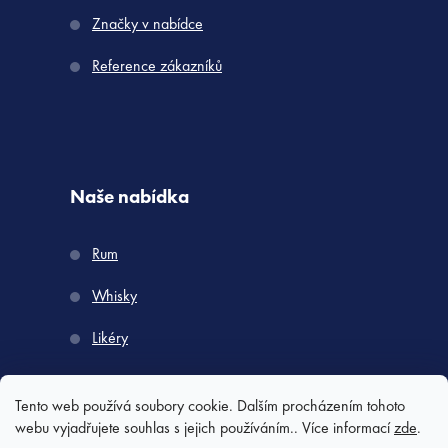
Značky v nabídce
Reference zákazníků
Naše nabídka
Rum
Whisky
Likéry
Tento web používá soubory cookie. Dalším procházením tohoto
webu vyjadřujete souhlas s jejich používáním.. Více informací
zde
.