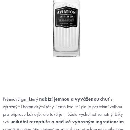
Prémiový gin, který
nabízí jemnou a vyváženou chuť
s
výraznými botanickými tóny. Tento kvalitní gin je perfektní volbou
pro přípravu koktejlů, ale také jej můžete vychutnat samotný. Díky
své
unikátní receptuře a pečlivě vybraným ingrediencím
přináší Aviation Gin výjimečný zážitek pro všechny milovníky ginu.