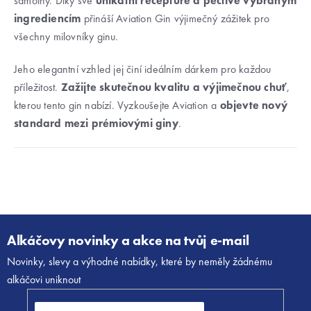
samotný. Díky své
unikátní receptuře a pečlivě vybraným
ingrediencím
přináší Aviation Gin výjimečný zážitek pro
všechny milovníky ginu.
Jeho elegantní vzhled jej činí ideálním dárkem pro každou
příležitost.
Zažijte skutečnou kvalitu a výjimečnou chuť
,
kterou tento gin nabízí. Vyzkoušejte Aviation a
objevte nový
standard mezi prémiovými giny
.
Z
á
Alkáčovy novinky a akce na tvůj e-mail
p
Novinky, slevy a výhodné nabídky, které by neměly žádnému
a
alkáčovi uniknout
t
í