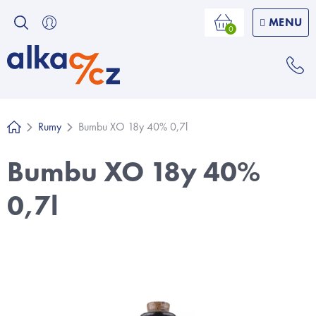
Přejít
na
Nákupní
košík
obsah
Rumy
Bumbu XO 18y 40% 0,7l
Domů
Bumbu XO 18y 40%
0,7l