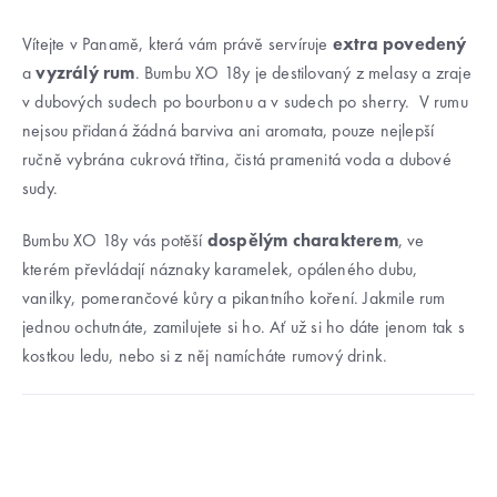
Vítejte v Panamě, která vám právě servíruje
extra povedený
a
vyzrálý rum
. Bumbu XO 18y je destilovaný z melasy a zraje
v dubových sudech po bourbonu a v sudech po sherry. V rumu
nejsou přidaná žádná barviva ani aromata, pouze nejlepší
ručně vybrána cukrová třtina, čistá pramenitá voda a dubové
sudy.
Bumbu XO 18y vás potěší
dospělým charakterem
, ve
kterém převládají náznaky karamelek, opáleného dubu,
vanilky, pomerančové kůry a pikantního koření. Jakmile rum
jednou ochutnáte, zamilujete si ho. Ať už si ho dáte jenom tak s
kostkou ledu, nebo si z něj namícháte rumový drink.