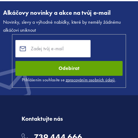
Z
á
Alkáčovy novinky a akce na tvůj e-mail
p
Novinky, slevy a výhodné nabídky, které by neměly žádnému
a
alkáčovi uniknout
t
í
Odebírat
Přihlášením souhlasíte se
zpracováním osobních údajů
.
Kontaktujte nás
739 444 666