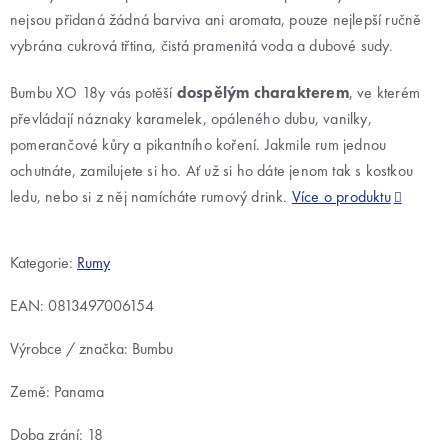
nejsou přidaná žádná barviva ani aromata, pouze nejlepší ručně
vybrána cukrová třtina, čistá pramenitá voda a dubové sudy.
Bumbu XO 18y vás potěší
dospělým charakterem
, ve kterém
převládají náznaky karamelek, opáleného dubu, vanilky,
pomerančové kůry a pikantního koření. Jakmile rum jednou
ochutnáte, zamilujete si ho. Ať už si ho dáte jenom tak s kostkou
ledu, nebo si z něj namícháte rumový drink.
Více o produktu
Kategorie:
Rumy
EAN:
0813497006154
Výrobce / značka: Bumbu
Země: Panama
Doba zrání: 18