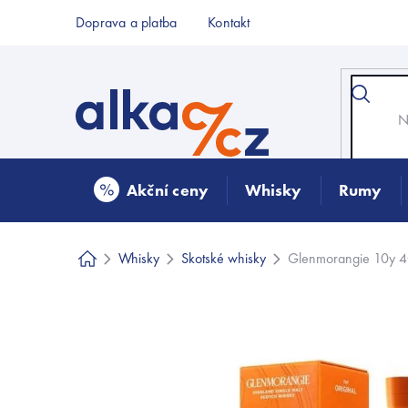
Přejít
Doprava a platba
Kontakt
na
obsah
Akční ceny
Whisky
Rumy
Whisky
Skotské whisky
Glenmorangie 10y 4
Domů