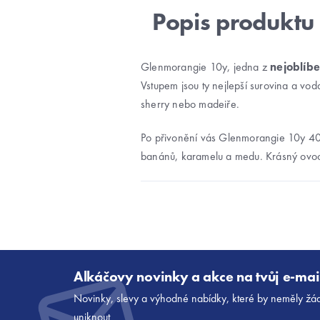
Glenmorangie 10y, jedna z
nejoblíbe
Vstupem jsou ty nejlepší surovina a vo
sherry nebo madeiře.
Po přivonění vás Glenmorangie 10y 4
banánů, karamelu a medu. Krásný ovocný
Z
á
Alkáčovy novinky a akce na tvůj e-mai
p
Novinky, slevy a výhodné nabídky, které by neměly žá
a
uniknout