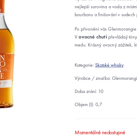
nejlepší surovina a voda z mís
bourbonu a finišování v sudech
Po přivonění vás Glenmorangie
V
ovocné chuti
převládají tón
medu. Krásný ovocný zážitek, kt
Kategorie:
Skotské whisky
Výrobce / značka: Glenmorang
Doba zrání: 10
Objem (l): 0,7
Momentálně nedostupné