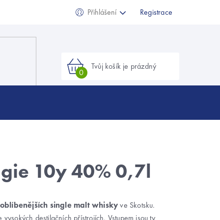
Přihlášení
Registrace
Nákupní
košík
gie 10y 40% 0,7l
oblíbenějších single malt whisky
ve Skotsku.
e vysokých destilačních přístrojích. Vstupem jsou ty