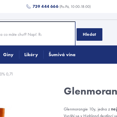
739 444 666
(Po-Pá, 10:00-18:00)
Hledat
Giny
Likéry
Šumivá vína
0% 0,7l
Glenmoran
Glenmorangie 10y, jedna z
nej
Vyrábí se v Highland destilací v