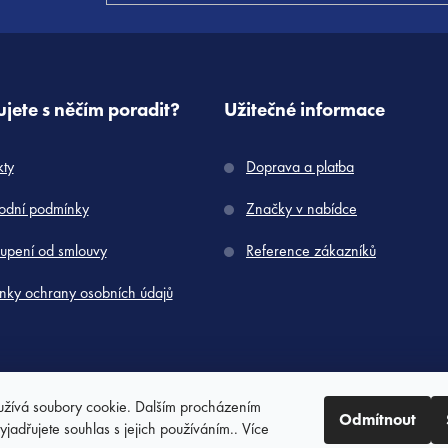
jete s něčím poradit?
Užitečné informace
kty
Doprava a platba
dní podmínky
Značky v nabídce
upení od smlouvy
Reference zákazníků
nky ochrany osobních údajů
žívá soubory cookie. Dalším procházením
Odmítnout
jadřujete souhlas s jejich používáním.. Více