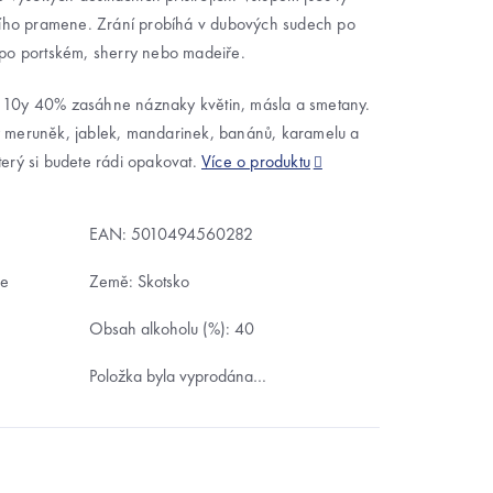
tního pramene. Zrání probíhá v dubových sudech po
 po portském, sherry nebo madeiře.
 10y 40% zasáhne náznaky květin, másla a smetany.
y meruněk, jablek, mandarinek, banánů, karamelu a
erý si budete rádi opakovat.
Více o produktu
EAN:
5010494560282
ie
Země: Skotsko
Obsah alkoholu (%): 40
Položka byla vyprodána…