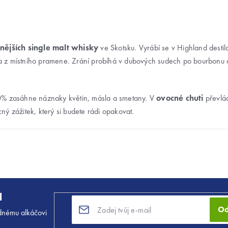
nějších single malt whisky
ve Skotsku. Vyrábí se v Highland destila
da z místního pramene. Zrání probíhá v dubových sudech po bourbonu a
0% zasáhne náznaky květin, másla a smetany. V
ovocné chuti
převlád
 zážitek, který si budete rádi opakovat.
l
Od
dnému alkáčovi