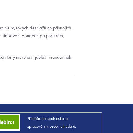
cí ve vysokých destilačních přístrojích.
 finišování v sudech po portském,
ají tóny meruněk, jablek, mandarinek,
Přihlášením souhlasíte se
ebírat
zpracováním osobních údajů
.