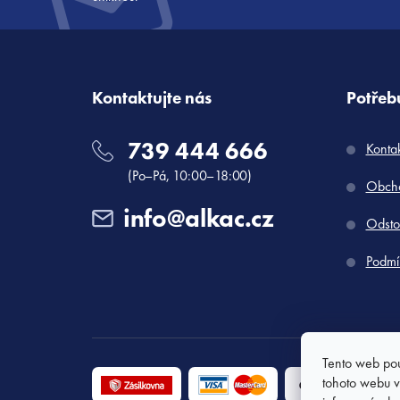
t
í
Kontaktujte nás
Potřebu
739 444 666
Konta
(Po–Pá, 10:00–18:00)
Obcho
info@alkac.cz
Odsto
Podmí
Tento web pou
tohoto webu vy