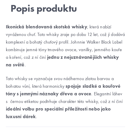
Ikonická blendovaná skotská whisky
, která nabízí
vyváženou chuť. Tato whisky zraje po dobu 12 let, což jí dodává
komplexní a bohatý chuťový profil. Johnnie Walker Black Label
kombinuje jemné tóny tmavého ovoce, vanilky, jemného kouře
a koření, což z ní činí
jednu z nejuznávanějších whisky
na světě
.
Tato whisky se vyznačuje svou nádhernou zlatou barvou a
bohatou vůní, která harmonicky
spojuje sladké a kouřové
tóny s jemnými náznaky dřeva a ovoce
. Elegantní láhev
s černou etiketou podtrhuje charakter této whisky, což z ní činí
ideální volbu pro speciální příležitosti nebo jako
luxusní dárek
.