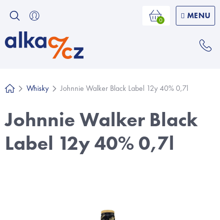
Přejít
na
Nákupní
košík
obsah
Whisky
Johnnie Walker Black Label 12y 40% 0,7l
Domů
Johnnie Walker Black
Label 12y 40% 0,7l