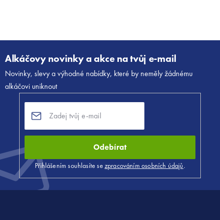
Z
á
Alkáčovy novinky a akce na tvůj e-mail
p
Novinky, slevy a výhodné nabídky, které by neměly žádnému
a
alkáčovi uniknout
t
í
Odebírat
Přihlášením souhlasíte se
zpracováním osobních údajů
.