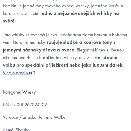
kombinuje jemné tóny tmavého ovoce, vanilky, jemného kouře a
koření, což z ní činí
jednu z nejuznávanějších whisky na
světě
.
Tato whisky se vyznačuje svou nádhernou zlatou barvou a bohatou
vůní, která harmonicky
spojuje sladké a kouřové tóny s
jemnými náznaky dřeva a ovoce
. Elegantní láhev s černou
etiketou podtrhuje charakter této whisky, což z ní činí
ideální
volbu pro speciální příležitosti nebo jako luxusní dárek
.
Více o produktu
Kategorie:
Whisky
EAN:
5000267024202
Výrobce / značka: Johnnie Walker
Země: Skotsko