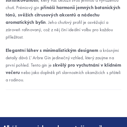
sofistikovanosti
, který vás okouzlí svou jemnou a vyváženou
chutí. Prémiový gin
přináší harmonii jemných botanických
tónů, svěžích citrusových akcentů a nádechu
aromatických bylin
. Jeho chuťový profil je osvěžující a
zároveň rafinovaný, což z něj činí ideální volbu pro každou
příležitost.
Elegantní láhev s minimalistickým designem
a krásnými
detaily dává L' Arbre Gin jedinečný vzhled, který zaujme na
první pohled. Tento gin je
skvělý pro vychutnání v klidném
večeru
nebo jako doplněk při slavnostních okamžicích s přáteli
a rodinou.
Z
á