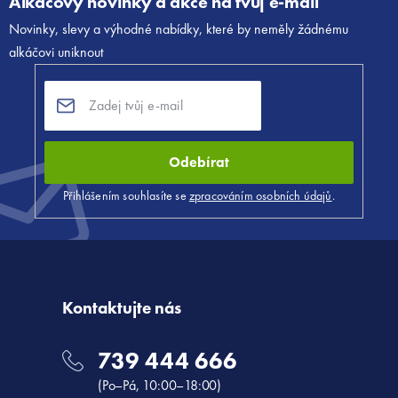
Alkáčovy novinky a akce na tvůj e-mail
p
Novinky, slevy a výhodné nabídky, které by neměly žádnému
a
alkáčovi uniknout
t
í
Odebírat
Přihlášením souhlasíte se
zpracováním osobních údajů
.
Kontaktujte nás
739 444 666
(Po–Pá, 10:00–18:00)