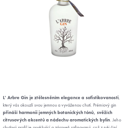
L' Arbre Gin je ztělesněním elegance a sofistikovanosti
,
který vás okouzlí svou jemnou a vyváženou chutí. Prémiový gin
přináší harmonii jemných botanických tónů, svěžích
citrusových akcentů a nádechu aromatických bylin
. Jeho
chuťový profil je osvěžující a zároveň rafinovaný, což z něj činí