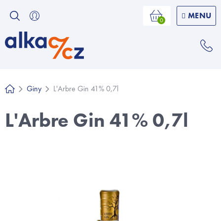
Přejít
na
Nákupní
košík
obsah
Giny
L'Arbre Gin 41% 0,7l
Domů
L'Arbre Gin 41% 0,7l