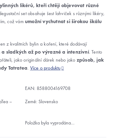
linných likérů, kteří chtějí objevovat různé
degustační set obsahuje šest lahviček s různými likéry,
ením, což vám
umožní vychutnat si širokou škálu
en z kvalitních bylin a koření, které dodávají
 a sladkých až po výrazné a intenzivní
. Tento
přáteli, jako originální dárek nebo jako
způsob, jak
řady Tatratea
.
Více o produktu
EAN:
8588004169708
aTea –⁠
Země: Slovensko
Položka byla vyprodána…