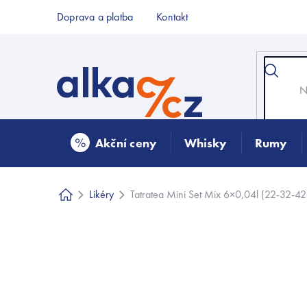
Přejít
Doprava a platba
Kontakt
na
obsah
Akční ceny
Whisky
Rumy
Likéry
Tatratea Mini Set Mix 6×0,04l (22-32-4
Domů