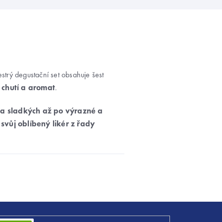
estrý degustační set obsahuje šest
 chutí a aromat
.
 a sladkých až po výrazné a
 svůj oblíbený likér z řady