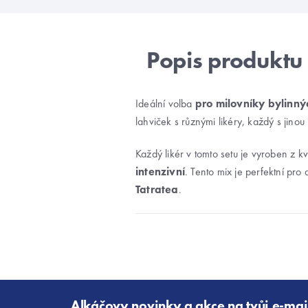
Ideální volba
pro milovníky bylinnýc
lahviček s různými likéry, každý s jino
Každý likér v tomto setu je vyroben z kv
intenzivní
. Tento mix je perfektní pro 
Tatratea
.
Z
á
Alkáčovy novinky a akce na tvůj e-mai