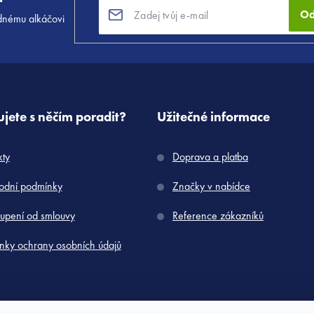
Od
dnému alkáčovi
jete s něčím poradit?
Užitečné informace
kty
Doprava a platba
dní podmínky
Značky v nabídce
upení od smlouvy
Reference zákazníků
nky ochrany osobních údajů