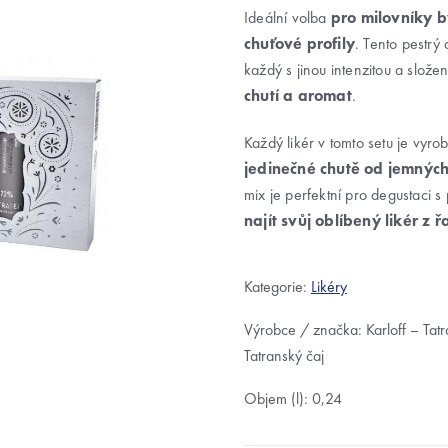
Ideální volba
pro milovníky by
chuťové profily
. Tento pestrý 
každý s jinou intenzitou a slož
chutí a aromat
.
Každý likér v tomto setu je vyrob
jedinečné chutě od jemných
mix je perfektní pro degustaci s 
najít svůj oblíbený likér z 
Kategorie:
Likéry
Výrobce / značka: Karloff –⁠ Tatr
Tatranský čaj
Objem (l): 0,24