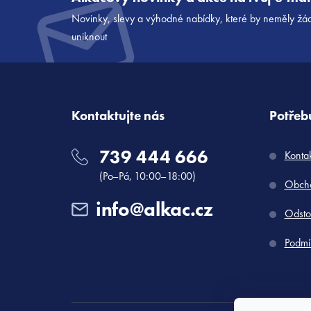
p
Novinky, slevy a výhodné nabídky, které by neměly žá
a
uniknout
t
í
Kontaktujte nás
Potřebu
739 444 666
Konta
(Po–Pá, 10:00–18:00)
Obcho
info@alkac.cz
Odsto
Podmí