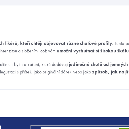
h likérů, kteří chtějí objevovat různé chuťové profily
. Tento p
u intenzitou a složením, což vám
umožní vychutnat si širokou škálu
alitních bylin a koření, které dodávají
jedinečné chutě od jemných
degustaci s přáteli, jako originální dárek nebo jako
způsob, jak najít
l