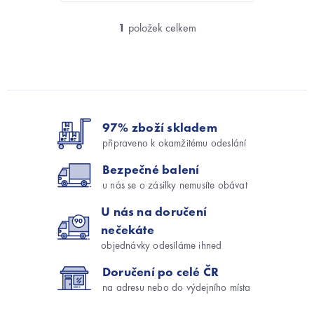
1
položek celkem
O
v
l
á
d
Z
a
á
c
í
97% zboží skladem
p
p
a
připraveno k okamžitému odeslání
r
t
v
Bezpečné balení
í
k
u nás se o zásilky nemusíte obávat
y
v
U nás na doručení
ý
nečekáte
p
objednávky odesíláme ihned
i
s
Doručení po celé ČR
u
na adresu nebo do výdejního místa