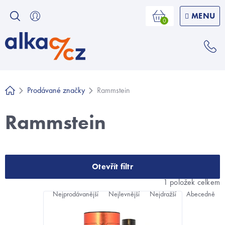
Přejít
na
Nákupní
košík
obsah
Prodávané značky
Rammstein
Domů
Rammstein
Otevřít filtr
Ř
1
položek celkem
a
V
Nejprodávanější
Nejlevnější
Nejdražší
Abecedně
z
ý
e
p
n